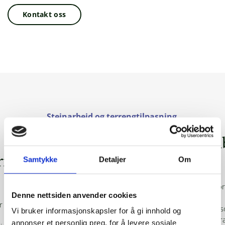
Kontakt oss
Steinarbeid og terrengtilpasning
Oppgradering med gjenbruk
av eksisterende stein
Samtykke
Detaljer
Om
I dette prosjektet ble eksisterende stein gjenbrukt for å
Denne nettsiden anvender cookies
oppgradere uteområdet og forme en funksjonell
terrengtrapp. Ved å bevare og tilpasse materialene som
Vi bruker informasjonskapsler for å gi innhold og
allerede var på eiendommen, fikk kunden en bærekraftig
annonser et personlig preg, for å levere sosiale